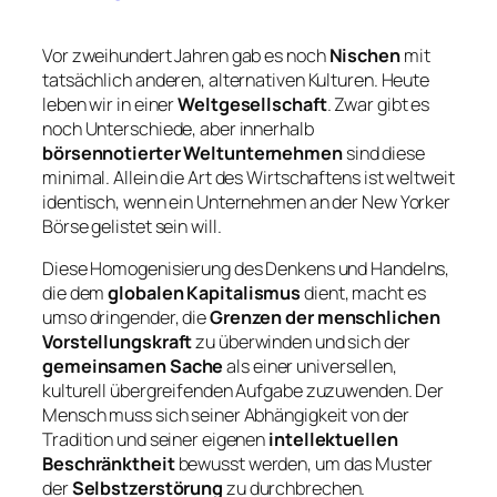
Vor zweihundert Jahren gab es noch
Nischen
mit
tatsächlich anderen, alternativen Kulturen. Heute
leben wir in einer
Weltgesellschaft
. Zwar gibt es
noch Unterschiede, aber innerhalb
börsennotierter Weltunternehmen
sind diese
minimal. Allein die Art des Wirtschaftens ist weltweit
identisch, wenn ein Unternehmen an der New Yorker
Börse gelistet sein will.
Diese Homogenisierung des Denkens und Handelns,
die dem
globalen Kapitalismus
dient, macht es
umso dringender, die
Grenzen der menschlichen
Vorstellungskraft
zu überwinden und sich der
gemeinsamen Sache
als einer universellen,
kulturell übergreifenden Aufgabe zuzuwenden. Der
Mensch muss sich seiner Abhängigkeit von der
Tradition und seiner eigenen
intellektuellen
Beschränktheit
bewusst werden, um das Muster
der
Selbstzerstörung
zu durchbrechen.