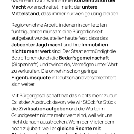
dabei sein. Doch während die
Konzentration der
Macht
voranschreitet, merkt der
untere
Mittelstand
, dass immer nur wenige übrig bleiben.
Regionen ohne Arbeit, in denen in den letzten
fünfzig Jahren mühsam eine Bürgerlichkeit
aufgebaut wurde, stellen heute fest, dass das
Jobcenter Jagd macht
und ihre
Immobilien
nichts mehr wert
sind. Der Staat entmündigt die
Betroffenen durch die
Bedarfsgemeinschaft
(Sippenhaft) und zwingt sie, Vermögen unter Wert
zu verkaufen. Die ohnehin schon geringe
Eigentumsquote
in Deutschland verschlechtert
sich weiter.
Mit Bürgergesellschaft hat das nichts mehr zu tun.
Es ist der Ausdruck davon, wie wir Stück für Stück
die
Zivilisation aufgeben
und die Worte im
Grundgesetz nichts mehr wert sind, weil wir uns
nicht danach ausstrecken. Wenn der Mieter dem
noch zujubelt, weil er
gleiche Rechte mit