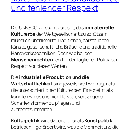
und fehlender Respekt
Die UNESCO versucht zurecht, das
immaterielle
Kulturerbe
der Weltgesellschaft zu schützen:
mündlich überlieferte Traditionen, darstellende
Künste, gesellschaftliche Bräuche und traditionelle
Handwerkstechniken. Doch wie bei den
Menschenrechten
fehlt in der täglichen Politik der
Respekt vor diesen Werten.
Die
industrielle Produktion und die
Wirtschaftlichkeit
sind jeweils weit wichtiger als
die unterschiedlichen Kulturerben. Es scheint, als
könnten wir es uns nicht leisten, vergangene
Schaffensformen zu pflegen und
aufrechtzuerhalten.
Kulturpolitik
wird dabei oft nur als
Kunstpolitik
betrieben – gefördert wird, was die Mehrheit und die