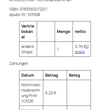
ISBN: 9783565072217
epubli-ID: 193958
Vertrie
bskan
Menge
netto
al
andere
0,76 €
D
1
Shops
etails
Zahlungen
Datum
Betrag
Beleg
Kommissio
nsabrechn
6,22 €
ung Print
1/2026