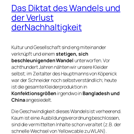
Das Diktat des Wandels und
der Verlust
derNachhaltigkeit
Kultur und Gesellschaft sind eng miteinander
verknüpft und einem
stetigen, sich
beschleunigenden Wandel
unterworfen. Vor
achthundert Jahren nähten wir unsere Kleider
selbst; im Zeitalter des
Hauptmanns von Köpenick
war der Schneider noch selbstverständlich; heute
ist die gesamte Kleiderproduktion in
Konfektionsgrößen
irgendwo in
Bangladesh und
China
angesiedelt.
Die Geschwindigkeit dieses Wandels ist verheerend.
Kaum ist eine Ausbildungsverordnung beschlossen,
sind die vermittelten Inhalte schon veraltet (z.B. der
schnelle Wechsel von Yellowcable zu WLAN).