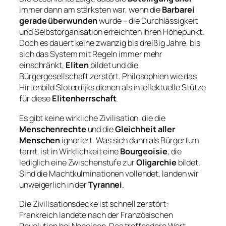
immer dann am stärksten war, wenn die
Barbarei
gerade überwunden
wurde – die Durchlässigkeit
und Selbstorganisation erreichten ihren Höhepunkt.
Doch es dauert keine zwanzig bis dreißig Jahre, bis
sich das System mit Regeln immer mehr
einschränkt,
Eliten
bildet und die
Bürgergesellschaft zerstört. Philosophien wie das
Hirtenbild Sloterdijks dienen als intellektuelle Stütze
für diese
Elitenherrschaft
.
Es gibt keine wirkliche Zivilisation, die die
Menschenrechte
und die
Gleichheit aller
Menschen
ignoriert. Was sich dann als
Bürgertum
tarnt, ist in Wirklichkeit eine
Bourgeoisie
, die
lediglich eine Zwischenstufe zur
Oligarchie
bildet.
Sind die Machtkulminationen vollendet, landen wir
unweigerlich in der
Tyrannei
.
Die Zivilisationsdecke ist schnell zerstört:
Frankreich landete nach der Französischen
Revolution bei Napoleon. Das treffendere Wort