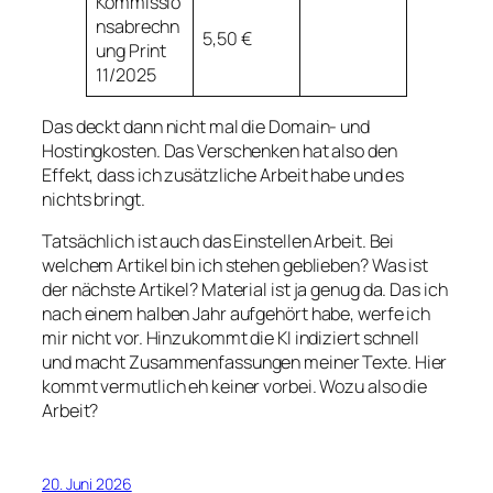
Kommissio
nsabrechn
5,50 €
ung Print
11/2025
Das deckt dann nicht mal die Domain- und
Hostingkosten. Das Verschenken hat also den
Effekt, dass ich zusätzliche Arbeit habe und es
nichts bringt.
Tatsächlich ist auch das Einstellen Arbeit. Bei
welchem Artikel bin ich stehen geblieben? Was ist
der nächste Artikel? Material ist ja genug da. Das ich
nach einem halben Jahr aufgehört habe, werfe ich
mir nicht vor. Hinzukommt die KI indiziert schnell
und macht Zusammenfassungen meiner Texte. Hier
kommt vermutlich eh keiner vorbei. Wozu also die
Arbeit?
20. Juni 2026