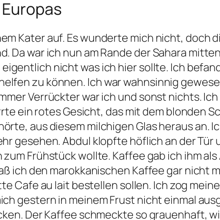
r Europas
 waren zu Fuß unterwegs und nur auf langen Strecken und wenn es schnell gehen mußte kam ein Bus oder ein Auto in Frage. Ich hatte das Gefühl, daß man hier unten am liebsten noch Pferd, Esel oder Kamel bevorzugte. Die meisten Fahrzeuge hatte ich noch in Oujda und Ceuta gesehen, je näher ich der Tanezrouft kam, desto weniger sah ich welche und wenn, dann handelte es sich entweder um einen Lastwagen oder um ein ausländisches Auto wie meins. Irgendwo unterwegs hatte ich deutsche Touristen mit einem Campingbus aus Tauberbischofsheim gesehen. An der nächsten Tankstelle trafen wir uns prompt, was nicht weiter verwunderlich war, denn Tankstellen sind selten, sodaß man sich dort immer wieder traf, wenn man dieselbe Strecke fuhr. Diese Touristen wollten eine Saharatour machen. Sie machten dieses schon das zweite Mal, erzählten sie mir. Vielleicht hatten sie auch hier übernachtet, überlegte ich. Ich blickte über die Oase, konnte aber keinen Campingbus entdecken. Selbst wenn sie hier gewesen wären, hätte ich sie höchstwahrscheinlich nicht entdeckt, da das Gebiet zu unübersichtlich war. Abdul kam und präsentierte mir seine Rechnung und ich bezahlte schön brav; er trug mir auch meinen Koffer zum Auto und dann starrte er mich an als ob ich vom Mond käme. Ich wußte ja, daß Europäer für ihn anscheindend seltene Gäste waren, jedoch war sein Blick diesmal seltsamer und merkwürdig. Nachdem ich meinen Koffer gerade im Auto verstaut hatte und die Heckklappe schließen wollte, hielt er diese sanft an und deutete auf die Rücklichter und fing an wie ein Wasserfall zu reden. Ich begriff zunächst nicht was er wollte, bis ich endlich aus seinem Kauderwelsch das Wort Wasser identifizieren konnte. Wahrscheinlich wollte er mich auf Kondenswasser in den Rücklichtern aufmerksam machen, allerdings schienen diese in Ordnung zu sein. Schließlich begriff ich, daß er mir klar machen wollte, wie ich in der Wüste zu Not an Wasser käme. Nach einer halben Stunde oder mehr Geplapper war mir klar geworden, was bei ihm den Redeschwall ausgelöst hatte und warum er plötzlich so hilfsbereit mir sämtliche Stellen am Auto erklärte, an denen jemand in der Wüste Wasser finden konnte. Ich hatte nicht einen Wasserkanister dabei. Abdul hielt mich für einen Todeskandidaten. Die Tanezrouft mußte wirklich die Hölle sein, wenn ein Araber, der vorher noch daran dachte, wie er seinen Europäer am besten ausnehmen konnte, plötzlich angesichts meiner Ausrüstung in Panik geriet und mir zuredete es mir noch einmal zu überlegen. So schlimm würde es hoffentlich nicht werden, versicherte ich ihm. Eigentlich war ich mir da nicht mehr so sicher, doch jetzt hatte ich zehntausend Kilometer hinter mir, jetzt würde ich hier wegen so ein bißchen Wüste nicht umdrehen. Ich ließ Abdul konsterniert zurück. Im Rückspiegel sah ich ihn die Schultern hochziehen und anscheinend kehrte er dann zu seiner Gelassenheit zurück. Soviel schien ihn mein Schicksal auch nicht anzugehen. Ich war wieder alleine auf der Straße und das gefiel mir. Welche Schrecken mir auch bevorstehen mögen, es störte mich im Moment nicht. Ich bewegte mich vorwärts. doch nicht lange bereitete es mir Freude, denn dann hatte ich schon den marrokanischen Grenzposten vor mir. Glücklicherweise schienen sie an mir nicht viel Interesse zu haben und ließen mich durch, was mir ungewöhnlich erschien, da mich bisher jede marokkanische Kontrolle von Kopf bis Fuß und von der vorderen bis zur hinteren Stoßstange durchsucht hatte. Es sei denn ich bot ihnen Bakschisch an. Doch an der algerischen Grenze wußte ich dann warum sie mich einfach durchließen, sie wußten, was ich nicht wußte. Ich hätte natürlich ein Visa für Algerien benötigt. Hier war also meine Reise am Ende. Nichts hätte diese Zöllner zum Erweichen gebracht mich durchzulassen. Ich befand mich im Niemandsland und war soeben zum größten Trottel der Welt befördert und abgestempelt worden. Ich unterhielt mich mit den deutschen Touristen und hätte sie beinahe noch in Schwierigkeiten gebracht, doch begaben sie sich sofort auf Distanz als der Zöllner sie mit