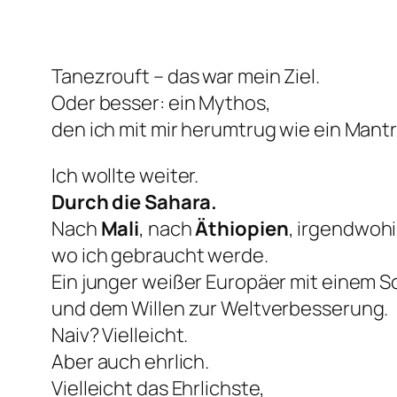
Tanezrouft – das war mein Ziel.
Oder besser: ein Mythos,
den ich mit mir herumtrug wie ein Mantr
Ich wollte weiter.
Durch die Sahara.
Nach
Mali
, nach
Äthiopien
, irgendwohi
wo ich gebraucht werde.
Ein junger weißer Europäer mit einem 
und dem Willen zur Weltverbesserung.
Naiv? Vielleicht.
Aber auch ehrlich.
Vielleicht das Ehrlichste,