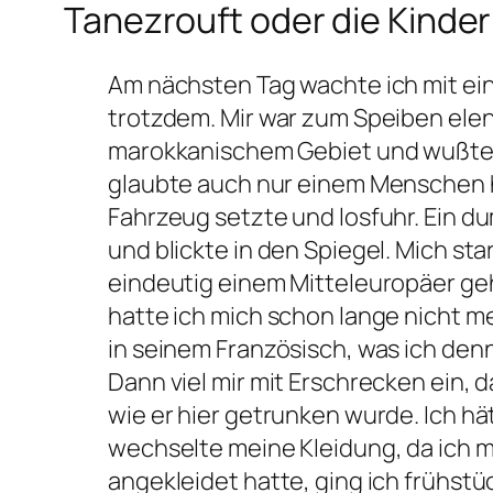
Tanezrouft oder die Kinde
Am nächsten Tag wachte ich mit einem Kater auf. Es wunderte mich nicht, doch die Kopfschmerzen störten mich trotzdem. Mir war zum Speiben elend. Da war ich nun am Rande der Sahara mitten in einer Oase noch auf marokkanischem Gebiet und wußte eigentlich nicht was ich hier sollte. Ich befand mich in einem Irrtum, wenn ich glaubte auch nur einem Menschen helfen zu können. Ich war wahnsinnig gewesen, als ich mich einfach in mein Fahrzeug setzte und losfuhr. Ein dummer Verrückter war ich und sonst nichts. Ich stand auf, wusch mir das Gesicht und blickte in den Spiegel. Mich starrte ein rotes Gesicht, das mit dem blonden Schopf und den blauen Augen eindeutig einem Mitteleuropäer gehörte, aus diesem milchigen Glas heraus an. Ich gefiel mir gar nicht, so häßlich hatte ich mich schon lange nicht mehr gesehen. Abdul klopfte höflich an der Tür und ich bat ihn herein, erfragte mich in seinem Französisch, was ich denn zum Frühstück wollte. Kaffee gab ich ihm als Antwort und er verschwand wieder. Dann viel mir mit Erschrecken ein, daß ich den marokkanischen Kaffee gar nicht mochte, zumindest nicht so schwarz wie er hier getrunken wurde. Ich hätte Cafe au lait bestellen sollen. Ich zog meinen Koffer unter dem Bett hervor und wechselte meine Kleidung, da ich mich gestern in meinem Frust nicht einmal ausgezogen hatte. Nachdem ich mich angekleidet hatte, ging ich frühstücken. Der Kaffee schmeckte so grauenhaft, wie ich es erwartet hatte, dafür hatte ich einen wunderschönen Blick über Figuid. Figuid war die letzte Oase vor der Tanezrouft, doch für die Augen eines Mitteleuropäers war es nicht zu üppig bewachsen. Es war durchaus noch viel Sand zu sehen, doch hatte ich auf dem Weg hierher, durchaus schonmal vierhundert Kilometer kein Grün zu Gesicht bekommen und so betrachtet war der Anblick der Palmen und der Büsche phantastisch. Hier und da schlenderten Araber umher, später würde man keinen mehr sehen, da zu Mittagszeit sich nur noch verrückte Europäer und Amerikaner, die sich an diesen Grenzort verirrt hatten oder nach Algerien wollten, außerhalb der kühlen Häuser rumtrieben. Der gesamte Bezirk Figuig hatte nur 15.000 Einwohner auf 14 Quadratkilometern. Vielleicht hieß die Oase auch Figig so genau blickte ich da nicht durch und es war mir eigentlich auch egal. Auf meiner Karte stand Figuid und deswegen nannte ich den Ort auch so. Mag sein, daß alles dasselbe hieß nur eben in drei verschiedenen Sprachen. Die Protektoratsverträge mit Spanien und Frankreich wurden immerhin erst 1956 aufgehoben. Das Land war hier hügelig und überall in der Oase sah man die Steinwälle oder kleine Mauern, wobei der Übergang von einer Art Wall zum Bauwerk Mauer fließend war, sodaß man aus der Entfernung nicht sagen konnte, ob es sich dort um einen Steinwall oder eine kleine Mauer handelte, die einen Weg begrenzte. Einmal war ich mit dem Auto in so einen Weg gefahren, der wurde aber immer enger und zum Ende hin durfte ich den ganzen Weg rückwärts wieder hinausfahren, weil kein Weiterkommen mehr möglich war und Wenden unmöglich geworden war. Die Straßen waren nicht für Kraftfahrzeuge gebaut worden, wozu auch, da die meisten Marokkaner kein Auto hatten. Sie