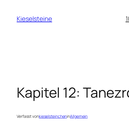
Zum
Inhalt
Kieselsteine
1
springen
Kapitel 12: Tanez
Verfasst von
kieselsteinchen
in
Allgemein