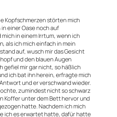
 mir in Zusammenhang bringen wollte. Beinahe hätte ich ihnen ihre Saharatour vermasselt. Sie hatten in ihrer deutschen Gründlichkeit selbstverständlich ihr Visa bereits in Deutschland beantragt und erhalten. Das nächste Amt, wo ich so ein Visa erhalten hätte, lag einige hundert Kilometer hinter mir in Oujda. Ich realisierte erst wesentlich später, daß es mein Glück war. Zunächst war ich saur und verärgert. Die Marokkaner wollten mich zunächst nicht wieder nach Marokko lassen, erst als sie mit einem Währungstausch ein dickes Geschäft machten, strichen sie den Ausreisestempel aus meinem Paß mit einem großen roten ANNULE!. Jetzt besaß ich wieder Dirham’s und befand mich wieder in Marrokko. Und ich raste ersteinmal blind gen Westen dieser gehaßten Grenze davon. 10.000 Kilometer wegen nichts und wieder nicht gefahren, da kam es auf ein paar geraste Kilometer mehr oder weniger nicht mehr an. Was hatte mich eigentlich hierher gebracht und wo hatte ich bisher die Welt verschlafen. Das Ganze mußte einen Sinn haben und wenn ich hier nicht weiter kam, dann mußte diese Erfahrung einen Sinn haben. Es mußte sinnvoll sein, hämmerte es nur noch in meinem Kopf. Mir wurde bewußt, daß ich nicht durch die höllische Tanezrouft mußte und mir meine Dummheit zuletzt wahrscheinlich auf verrückte Art und Weise mein Leben gerettet hatte. Ich sah den Blick von Abdul vor meinen Augen. Jetzt wußte ich auch was die Blicke mir bisher mitteilten. Sie nahmen mich alle nicht für voll. Selbstverständlich betrachteten sie mich als Kind, als unvernünftiges lebensmüdes Kleinkind. Ich hielt an und betrachtete mir die Wüste. Die große weite Fläche dieser Sandwüste vor mir brannte sich in mein Hirn. Von jetzt an würde ich aufhören ein Kind zu sein. ich wischte mir die Tränen aus dem Gesicht, die mir erst jetzt bewußt wurden, anscheindend hatte ich von der Grenze bis hierher geheult. Plötzlich sah ich fünfzigjährige Kleinkinder vor meinem geistigen Auge, die seelisch-tot in Europa Gesellschaft spielten. In ihrem Spiel zerstörten sie die Welt und schoben die Verantwortung dafür auf ihre geistigen Brüder, wie Kleinkinder das eben tun. Ich wollte nach Äthiopien um dort zu helfen und sah nicht das Elend vor meinen Augen, weil ich selbst ein solches Kind gewesen war, daß vielleicht nicht begriffen hätte, daß es ein Kind war. Vielleicht würde es in meiner Schwäche mir nie gelingen zu diesen Kindern durchzudringen, die da klagen, ob man ihnen nun fröhlich oder traurig kommt, festlich oder ärmlich, keusch oder unkeusch. Doch diese Kinder Europas waren ärmer als die Ärmsten der Welt, da sie nie geworden sind wie die Kinder, sondern einfach Kinder geblieben sind. Plötzlich wurde ich mir einer Hölle bewußt, doch diese Hölle war nicht die Tanezrouft. Sicherlich hatte ich eine Wü