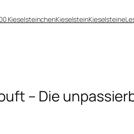
00 Kieselsteinchen
Kieselstein
Kieselsteine
Le
rouft – Die unpassie