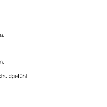
a.
n,
Schuldgefühl