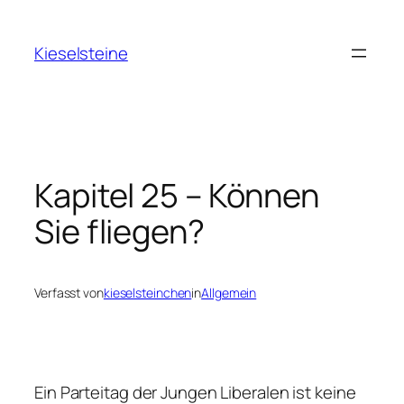
Zum
Inhalt
Kieselsteine
springen
Kapitel 25 – Können
Sie fliegen?
Verfasst von
kieselsteinchen
in
Allgemein
Ein Parteitag der Jungen Liberalen ist keine