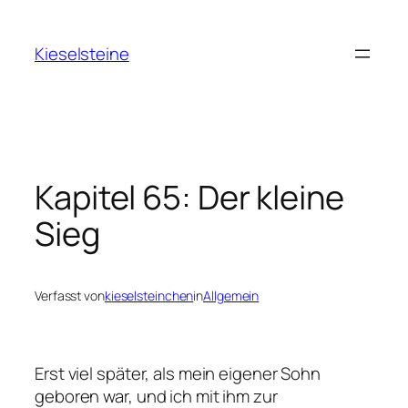
Zum
Inhalt
Kieselsteine
springen
Kapitel 65: Der kleine
Sieg
Verfasst von
kieselsteinchen
in
Allgemein
Erst viel später, als mein eigener Sohn
geboren war, und ich mit ihm zur