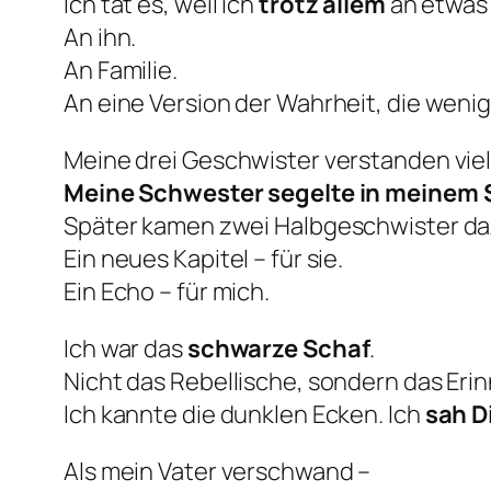
Ich tat es, weil ich
trotz allem
an etwas 
An ihn.
An Familie.
An eine Version der Wahrheit, die wenig
Meine drei Geschwister verstanden viel
Meine Schwester segelte in meinem
Später kamen zwei Halbgeschwister da
Ein neues Kapitel – für sie.
Ein Echo – für mich.
Ich war das
schwarze Schaf
.
Nicht das Rebellische, sondern das Eri
Ich kannte die dunklen Ecken. Ich
sah D
Als mein Vater verschwand –