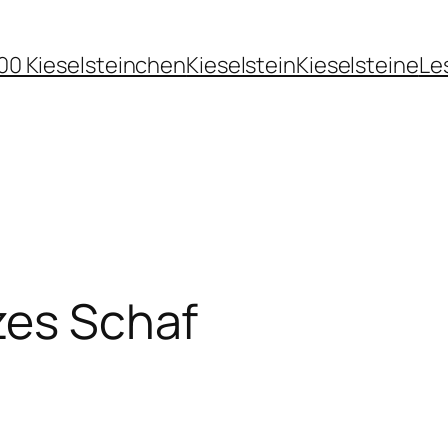
00 Kieselsteinchen
Kieselstein
Kieselsteine
Le
zes Schaf