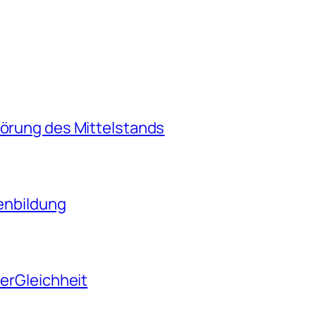
törung des Mittelstands
tenbildung
derGleichheit