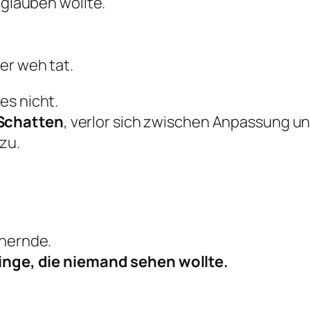
glauben wollte.
er weh tat.
es nicht.
 Schatten
, verlor sich zwischen Anpassung u
zu.
nnernde.
inge, die niemand sehen wollte.