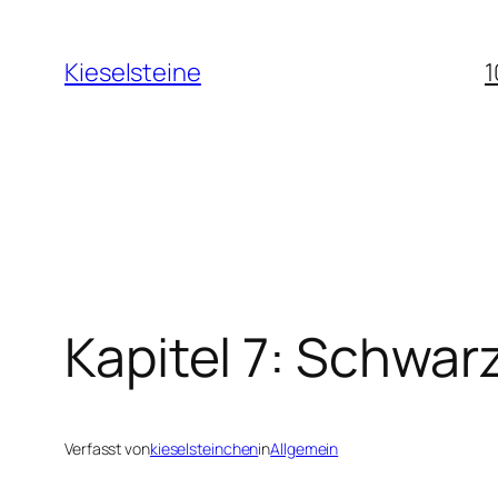
Zum
Inhalt
Kieselsteine
1
springen
Kapitel 7: Schwar
Verfasst von
kieselsteinchen
in
Allgemein