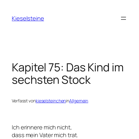
Zum
Inhalt
Kieselsteine
springen
Kapitel 75: Das Kind im
sechsten Stock
Verfasst von
kieselsteinchen
in
Allgemein
Ich erinnere mich nicht,
dass mein Vater mich trat.