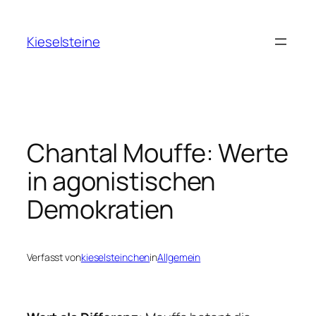
Zum
Inhalt
Kieselsteine
springen
Chantal Mouffe: Werte
in agonistischen
Demokratien
Verfasst von
kieselsteinchen
in
Allgemein